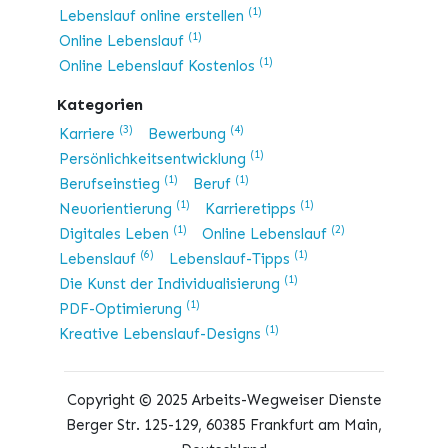
(1)
Lebenslauf online erstellen
(1)
Online Lebenslauf
(1)
Online Lebenslauf Kostenlos
Kategorien
(3)
(4)
Karriere
Bewerbung
(1)
Persönlichkeitsentwicklung
(1)
(1)
Berufseinstieg
Beruf
(1)
(1)
Neuorientierung
Karrieretipps
(1)
(2)
Digitales Leben
Online Lebenslauf
(6)
(1)
Lebenslauf
Lebenslauf-Tipps
(1)
Die Kunst der Individualisierung
(1)
PDF-Optimierung
(1)
Kreative Lebenslauf-Designs
Copyright © 2025 Arbeits-Wegweiser Dienste
Berger Str. 125-129, 60385 Frankfurt am Main,