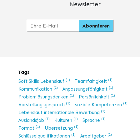
Newsletter
Tags
(1)
(1)
Soft Skills Lebenslauf
Teamfähigkeit
(1)
(1)
Kommunikation
Anpassungsfähigkeit
(1)
(1)
Problemlösungsdenken
Persönlichkeit
(1)
(1)
Vorstellungsgespräch
soziale Kompetenzen
(1)
Lebenslauf internationale Bewerbung
(1)
(1)
(1)
Auslandsjob
Kulturen
Sprache
(1)
(1)
Format
Übersetzung
(1)
(1)
Schlüsselqualifikationen
Arbeitgeber