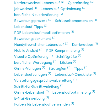
(1)
(1)
Karrierewechsel Lebenslauf
Quereinstieg
(1)
(1)
Jobwechsel
Lebenslauf-Optimierung
(1)
berufliche Neuorientierung
(1)
(1)
Bewerbungsprozess
Schlüsselkompetenzen
(2)
Lebenslauf-Tipps
(1)
PDF Lebenslauf mobil optimieren
(1)
Bewerbungsdokument
(1)
(1)
Handyfreundlicher Lebenslauf
Karrieretipps
(1)
(2)
Mobile Ansicht
PDF-Komprimierung
(1)
(1)
Visuelle Optimierung
Schriftgröße
(1)
(1)
beruflicher Werdegang
Lücken
(1)
(1)
(1)
Online-Vorlagen
Strategien
Tipps
(1)
(1)
Lebenslaufvorlagen
Lebenslauf-Checkliste
(1)
Vorstellungsgesprächsvorbereitung
(1)
Schritt-für-Schritt-Anleitung
(2)
(1)
Online-Lebenslauf
Lebenslaufoptimierung
(1)
E-Mail-Bewerbung
(1)
Farben für Lebenslauf verwenden