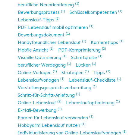
(1)
berufliche Neuorientierung
(1)
(1)
Bewerbungsprozess
Schlüsselkompetenzen
(2)
Lebenslauf-Tipps
(1)
PDF Lebenslauf mobil optimieren
(1)
Bewerbungsdokument
(1)
(1)
Handyfreundlicher Lebenslauf
Karrieretipps
(1)
(2)
Mobile Ansicht
PDF-Komprimierung
(1)
(1)
Visuelle Optimierung
Schriftgröße
(1)
(1)
beruflicher Werdegang
Lücken
(1)
(1)
(1)
Online-Vorlagen
Strategien
Tipps
(1)
(1)
Lebenslaufvorlagen
Lebenslauf-Checkliste
(1)
Vorstellungsgesprächsvorbereitung
(1)
Schritt-für-Schritt-Anleitung
(2)
(1)
Online-Lebenslauf
Lebenslaufoptimierung
(1)
E-Mail-Bewerbung
(1)
Farben für Lebenslauf verwenden
(1)
Hobbys im Lebenslauf nutzen
(1)
Individualisierung von Online-Lebenslaufvorlagen