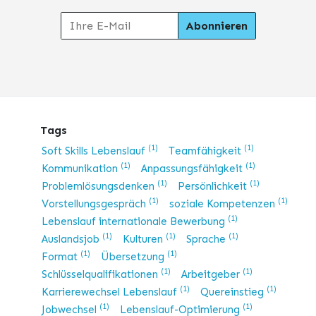
Tags
(1)
(1)
Soft Skills Lebenslauf
Teamfähigkeit
(1)
(1)
Kommunikation
Anpassungsfähigkeit
(1)
(1)
Problemlösungsdenken
Persönlichkeit
(1)
(1)
Vorstellungsgespräch
soziale Kompetenzen
(1)
Lebenslauf internationale Bewerbung
(1)
(1)
(1)
Auslandsjob
Kulturen
Sprache
(1)
(1)
Format
Übersetzung
(1)
(1)
Schlüsselqualifikationen
Arbeitgeber
(1)
(1)
Karrierewechsel Lebenslauf
Quereinstieg
(1)
(1)
Jobwechsel
Lebenslauf-Optimierung